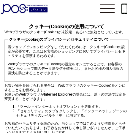
クッキー(Cookie)の使用について
Webブラウザのクッキー(Cookie)が未設定、あるいは無効となっています。
クッキー(Cookie)のプライバシーとセキュリティについて
当ショップでショッピングをしてただくためには、クッキー(Cookie)の設
定が必要です。これはお客様のショッピングにおいてプライバシーとセキ
ュリティを保護するためです。
Webブラウザのクッキー(Cookie)の設定をオンにすることで、お客様の
PCと当ショップ間のデータ送受信を確実にし、またお客様の個人情報の
漏洩を防止することができます。
お買い物をを続けられる場合は、Webブラウザのクッキー(Cookie)をオンに
することをお薦めします。
お使いのWebブラウザが
Internet Explorer
の場合には、以下の方法で設定を
変更することができます。
「ツール > インターネットオプション」を選択する。
「セキュリティ」のタブをクリックし、「インターネット」ゾーンの
セキュリティのレベルを「中」に設定する。
お客様のセキュリティ保護のため、当ショップではこのような措置をとらせ
ていただいております。お手数をおかけして申し訳ございませんが、ご了承
いただきますようお願い申し上げます。