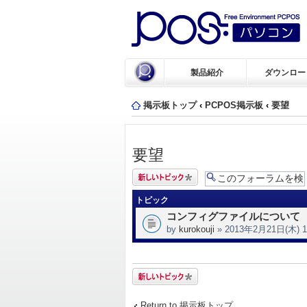
製品紹介
ダウンロー
掲示板トップ
‹
PCPOS掲示板
‹
要望
要望
トピックを投稿
する
トピック
コンフィグファイルについて
by
kurokouji
» 2013年2月21日(木) 1
トピックを投稿
する
Return to 掲示板トップ