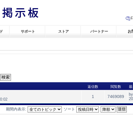
お
ド
サポート
ストア
パートナー
返信数
閲覧数
最
b
1
7469089
2
0:02
期間内表示:
ソート