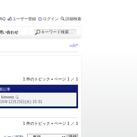
FAQ
ユーザー登録
ログイン
詳細検索
問い合わせ
1 件のトピック • ページ
1
／
1
新記事
y
kimono
015年12月23日(水) 15:31
1 件のトピック • ページ
1
／
1
ページ移動: