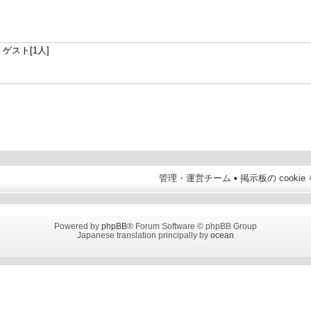
ゲスト[1人]
管理・運営チーム
•
掲示板の cooki
Powered by
phpBB
® Forum Software © phpBB Group
Japanese translation principally by
ocean