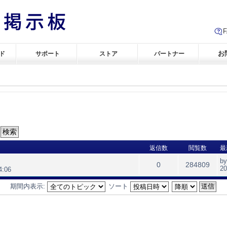
お
ド
サポート
ストア
パートナー
返信数
閲覧数
最
b
0
284809
2
:06
期間内表示:
ソート