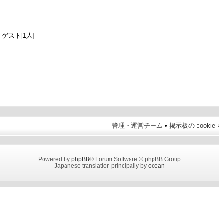
ゲスト[1人]
管理・運営チーム
•
掲示板の cooki
Powered by
phpBB
® Forum Software © phpBB Group
Japanese translation principally by
ocean