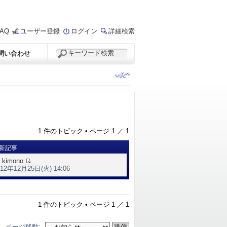
FAQ
ユーザー登録
ログイン
詳細検索
問い合わせ
1 件のトピック • ページ
1
／
1
新記事
y
kimono
012年12月25日(火) 14:06
1 件のトピック • ページ
1
／
1
ページ移動: