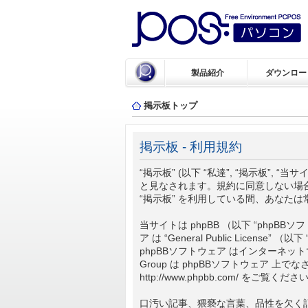
製品紹介
ダウンロー
掲示板トップ
掲示板 - 利用規約
“掲示板” (以下 “私達”, “掲示板”, “当
と見なされます。規約に同意しない場合
“掲示板” を利用している間、あなた
当サイトは phpBB （以下 “phpBBソフトウ
ア は “
General Public License
” （以
phpBBソフトウェア はインターネット
Group は phpBBソフトウェア 
http://www.phpbb.com/
をご覧くださ
口汚い記事、猥褻な言葉、品性を欠く記