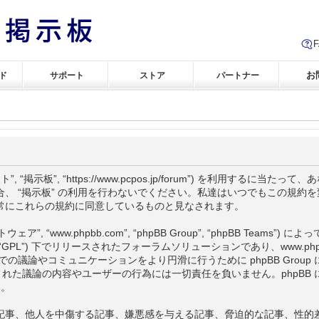
お
ド
サポート
ストア
パートナー
サイト”, “掲示板”, “https://www.pcpos.jp/forum”) を利用す
、 “掲示板” の利用を行わないでください。私達はいつでもこの規約
は常にこれらの規約に同意しているものと見なされます。
ェア”, “www.phpbb.com”, “phpBB Group”, “phpBB Team
下 “GPL”) 下でリリースされたフォーラムソリューションであり、
www.ph
での議論やコミュニケーションをより円滑に行うために phpBB Group
上でなされた議論の内容やユーザーの行為には一切責任を負いません。phpB
い。
事、他人を中傷する記事、嫌悪感を与える記事、脅迫的な記事、性的差別