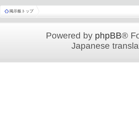
掲示板トップ
Powered by
phpBB
® F
Japanese translat