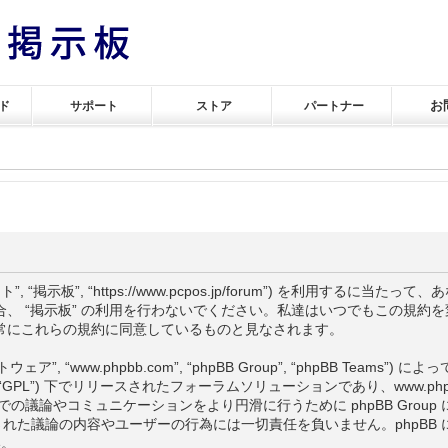
お
ド
サポート
ストア
パートナー
サイト”, “掲示板”, “https://www.pcpos.jp/forum”) を利用す
、 “掲示板” の利用を行わないでください。私達はいつでもこの規約
は常にこれらの規約に同意しているものと見なされます。
ェア”, “www.phpbb.com”, “phpBB Group”, “phpBB Team
下 “GPL”) 下でリリースされたフォーラムソリューションであり、
www.ph
での議論やコミュニケーションをより円滑に行うために phpBB Group
上でなされた議論の内容やユーザーの行為には一切責任を負いません。phpB
い。