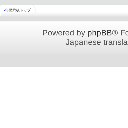
掲示板トップ
Powered by
phpBB
® F
Japanese translat