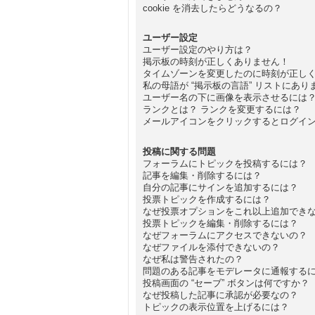
cookie を消去したらどうなるの？
ユーザー設定
ユーザー設定のやり方は？
掲示板の時刻が正しくありません！
タイムゾーンを変更したのに時刻が正し
私の母語が “掲示板の言語” リストにあり
ユーザー名の下に画像を表示させるには
ランクとは？ ランクを変更するには？
メールアイコンをクリックするとログイ
投稿に関する問題
フォーラムにトピックを投稿するには？
記事を編集・削除するには？
自分の記事にサインを追加するには？
投票トピックを作成するには？
なぜ投票オプションをこれ以上追加でき
投票トピックを編集・削除するには？
なぜフォーラムにアクセスできないの？
なぜファイルを添付できないの？
なぜ私は警告されたの？
問題のある記事をモデレータに通報する
投稿画面の “セーブ” ボタンは何ですか？
なぜ投稿した記事に承認が必要なの？
トピックの表示位置を上げるには？