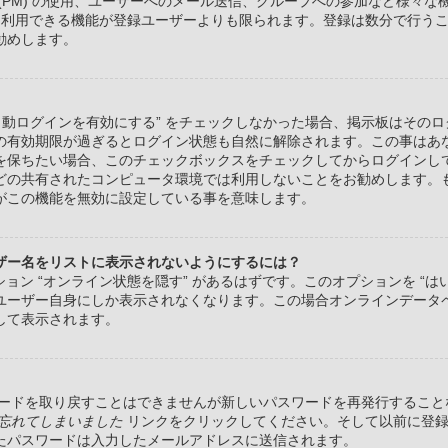
(PM) の使用、ユーザーへのメール送信、グループへの参加など様々
 は利用できる機能が登録ユーザーよりも限られます。登録は数分で行う
勧めします。
自動ログインを有効にする” をチェックしなかった場合、掲示板はその
の有効期限が過ぎるとログイン状態も自然に解除されます。この事はあ
を保ちたい場合、このチェックボックスをチェックしてからログインし
どの共有されたコンピュータ環境では利用しないことをお勧めします。
がこの機能を無効に設定している事を意味します。
ザー名をリストに表示されないようにするには？
プション “オンライン状態を隠す” があるはずです。このオプションを “
ユーザー自身にしか表示されなくなります。この場合オンラインデータ
して表示されます。
ワードを取り戻すことはできませんが新しいパスワードを再発行すること
忘れてしまいました
リンクをクリックしてください。そして以前に登録
たパスワードは入力したメールアドレスに送信されます。