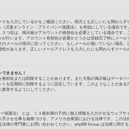
ードを入力しているかをご確認ください。両方とも正しいにも関わらず
PA （児童オンライン・プライバシー保護法） を有効にしている場合で
。２つ目は、掲示板がアカウントの有効化を必要としている場合です。
かが行います。アカウント有効化が必要かどうかは登録完了時にメール
そのメールの指示に従ってください。もしメールが届いていない場合、
能性があります。正しいメールアドレスを入力したにも関わらずメール
ンできません！
を無効化または削除することがあります。また大抵の掲示板はデータベ
ントを定期的に削除するように設定しています。このようなことがある
に参加するようにしてください。
バシー保護法） とは、１３歳未満の子供に個人情報を入力させるウェブ
入手させる事を義務づける、アメリカ合衆国における法律です。この法
法律の専門家にお問い合わせください。phpBB Group は法律に関