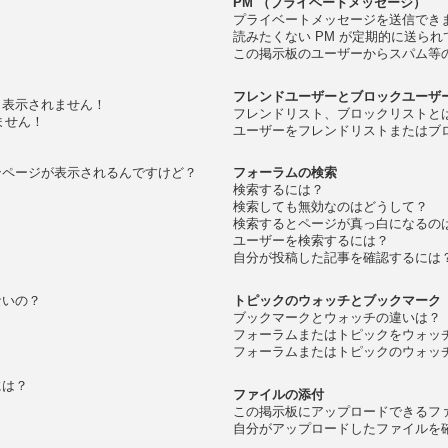
PM （プライベートメッセージ）
プライベートメッセージを送信でき
読みたくない PM が定期的に送ら
この掲示板のユーザーからスパム等
フレンドユーザーとブロックユーザ
く表示されません！
フレンドリスト、ブロックリストと
ません！
ユーザーをフレンドリストまたはブ
？
ンページが表示されるんですけど？
フォーラムの検索
検索するには？
検索しても無効なのはどうして？
検索するとページが真っ白になるの
ユーザーを検索するには？
自分が投稿した記事を確認するには
ないの？
トピックのウォッチとブックマーク
ブックマークとウォッチの違いは？
フォーラムまたはトピックをウォッ
フォーラムまたはトピックのウォッ
には？
ファイルの添付
この掲示板にアップロードできるフ
自分がアップロードしたファイルを