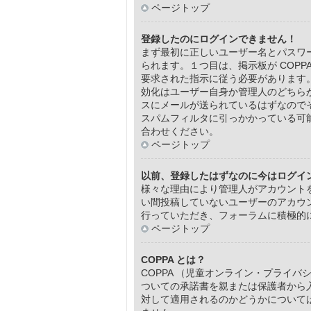
ページトップ
登録したのにログインできません！
まず最初に正しいユーザー名とパスワ
られます。１つ目は、掲示板が COP
要求された指示に従う必要があります
効化はユーザー自身か管理人のどちら
スにメールが送られているはずなので
スパムフィルタに引っかかっている可
合わせください。
ページトップ
以前、登録したはずなのに今はログイ
様々な理由により管理人がアカウント
い間投稿していないユーザーのアカウ
行っていただき、フォーラムに積極的
ページトップ
COPPA とは？
COPPA （児童オンライン・プライ
ついての承諾書を親または保護者から
対して適用されるのかどうかについては