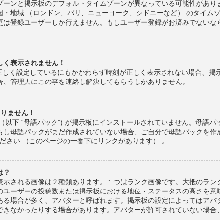
ゾーンと掲示板のデフォルトタイムゾーンが異なっている可能性がありま
国・地域 （ロンドン、パリ、ニューヨーク、シドニーなど） のタイム
更は登録ユーザーしか行えません。もしユーザー登録がお済みでないな
しく表示されません！
 を正しく設定しているにもかかわらず時刻が正しく表示されない場合、
合、管理人にこの事を連絡し解決してもらうしかありません。
ありません！
（以下 “母語パック”) が掲示板にインストールされていません。母語
もし母語パックがまだ作成されていない場合、ご自分で母語パックを作
ご覧ください （このページの一番下にリンクがあります） 。
は？
表示される画像は２種類あります。１つはランク画像です。大抵のラン
のユーザーの投稿数または掲示板における地位・ステータスの高さを意
ある場合が多く、アバターと呼ばれます。掲示板の設定によってはアバ
できなかったりする場合があります。アバターが許可されていない場合