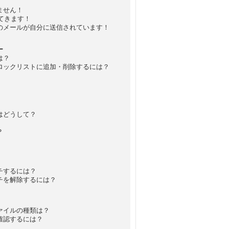
ません！
れてきます！
のメールが自分に送信されています！
ー
は？
ロックリストに追加・削除するには？
はどうして？
？
チするには？
チを解除するには？
ァイルの種類は？
確認するには？