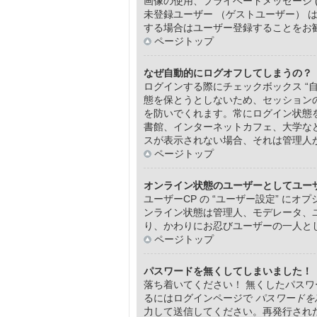
画像の使用、プライベートメッセージ 
未登録ユーザー （ゲストユーザー）
する場合はユーザー登録することをお
ページトップ
なぜ自動的にログオフしてしまうの？
ログインする際にチェックボックス “
態を保とうとしないため、セッション
を防いでくれます。常にログイン状態
書館、インターネットカフェ、大学な
スが表示されない場合、それは管理人
ページトップ
オンライン状態のユーザーとしてユー
ユーザーCP の “ユーザー設定” にオ
ンライン状態は管理人、モデレータ、
り、かわりにお忍びユーザーの一人と
ページトップ
パスワードを無くしてしまいました！
落ち着いてください！ 無くしたパス
るにはログインページで
パスワードを
力して送信してください。再発行され