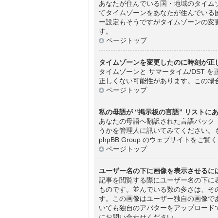
あなたが住んでいる国・地域のタイム
てタイムゾーンをあなたが住んでいる
ー設定もそうですがタイムゾーンの変
す。
ページトップ
タイムゾーンを変更したのに時刻が正
タイムゾーンと サマータイム/DST
正しくない可能性があります。この場
ページトップ
私の母語が “掲示板の言語” リストに
あなたの母語へ翻訳された言語パック 
うかを管理人に訊いてみてください。
phpBB Group のウェブサイトを
ページトップ
ユーザー名の下に画像を表示させるに
記事を閲覧する際にユーザー名の下に
ものです。並んでいる数の多さは、そ
す。この画像はユーザー独自の画像で
いても独自のアバターをアップロード
にお問い合わせください。